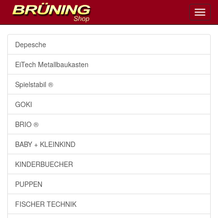
Toggl
navig
Depesche
EiTech Metallbaukasten
Spielstabil ®
GOKI
BRIO ®
BABY + KLEINKIND
KINDERBUECHER
PUPPEN
FISCHER TECHNIK